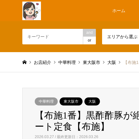
ホーム
and
エリアから選ぶ
or
お店紹介
中華料理
東大阪市
大阪
【布施
中華料理
東大阪市
大阪
【布施1番】黒酢酢豚が
ート定食【布施】
2026.03.27 / 最終更新日：2026.03.26