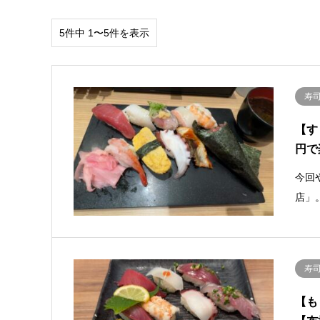
5件中 1〜5件を表示
寿
【す
円で
今回
店」
寿
【も