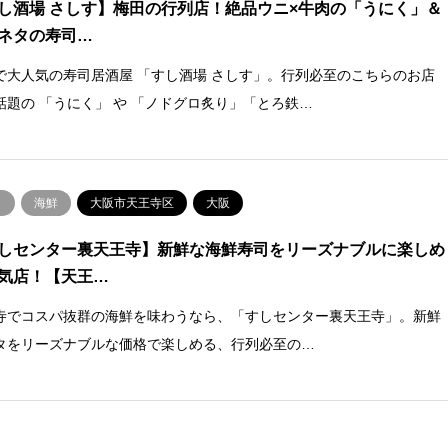
し酒場 さしす】梅田の行列店！絶品ウニ×牛肉の「うにく」＆
ネタの寿司…
で大人気の寿司居酒屋 「すし酒場 さしす」。行列必至のこちらのお店
話題の 「うにく」 や 「ノドグロ炙り」「とろ鉄…
司
海鮮
大阪市天王寺区
大阪
しセンター裏天王寺】新鮮な海鮮寿司をリーズナブルに楽しめ
気店！【天王…
寺でコスパ抜群の海鮮を味わうなら、「すしセンター裏天王寺」。新鮮
タをリーズナブルな価格で楽しめる、行列必至の…