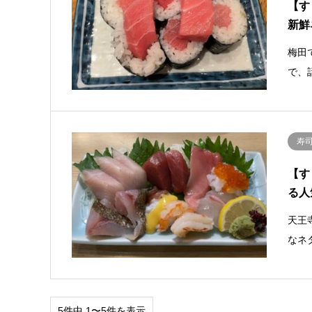
【す
新鮮
梅田
で、
寿
【す
る人
天王
なネ
5件中 1〜5件を表示