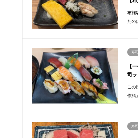
【布
布施
たの
寿
【一
司ラ
この
作鮨
寿