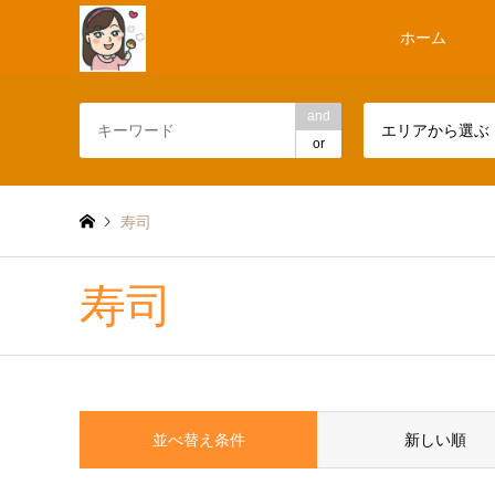
ホーム
and
エリアから選ぶ
or
寿司
寿司
並べ替え条件
新しい順