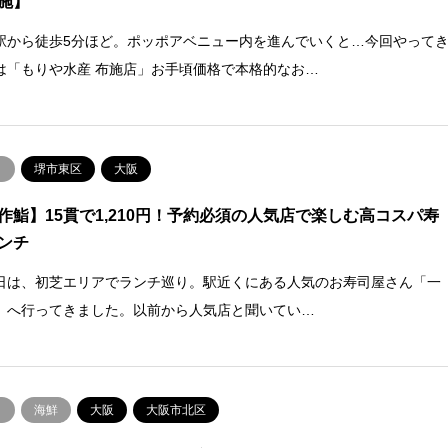
施】
駅から徒歩5分ほど。ポッポアベニュー内を進んでいくと…今回やって
は「もりや水産 布施店」お手頃価格で本格的なお…
司
堺市東区
大阪
作鮨】15貫で1,210円！予約必須の人気店で楽しむ高コスパ寿
ンチ
日は、初芝エリアでランチ巡り。駅近くにある人気のお寿司屋さん「一
」へ行ってきました。以前から人気店と聞いてい…
司
海鮮
大阪
大阪市北区