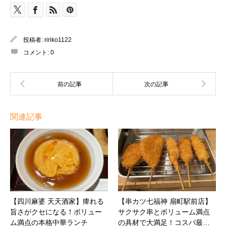
投稿者:
ririko1122
コメント:
0
関連記事
【四川麻婆 天天酒家】痺れる
【串カツ七福神 扇町駅前店】
旨さがクセになる！ボリュー
サクサク串とボリューム満点
ム満点の本格中華ランチ
の具材で大満足！コスパ最…