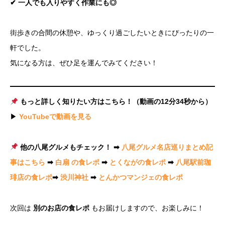
✔ 一人でも入りやすく作業にも◎
街歩きの合間の休憩や、ゆっくり過ごしたいときにぴったりの一
軒でした。
気になる方は、ぜひ足を運んでみてください！
もっと詳しく知りたい方はこちら！（動画の12分34秒から）
▶
YouTubeで動画を見る
他の八尾グルメもチェック！ ➡
八尾グルメ名店巡りまとめ記
事はこちら
➡
白扇 の食レポ
➡
とくながの食レポ
➡
八尾駅前珈
琲店の食レポ
➡
渋川神社
➡
とんかつマンジェの食レポ
次回は
別のお店の食レポ
もお届けしますので、お楽しみに！