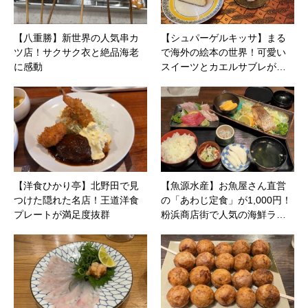
【八重勝】新世界の人気串カ
【シュパーゲルキッサ】まる
ツ店！サクサク衣と絶品海老
で海外の絵本の世界！可愛い
に感動
スイーツとカエルサブレが…
【洋食ひかり亭】北野田で見
【魚源水産】お魚屋さん直営
つけた隠れた名店！王道洋食
の「あわじ定食」が1,000円！
プレートが満足度抜群
粉浜商店街で人気の海鮮ラ…