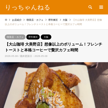
りっちゃんねる
検索
お店紹介
喫茶店・カフェ
堺市東区
大阪
【大山珈琲 大美野店】想像
以上のボリューム！フレンチトーストと本格コーヒーで贅沢カフェ時間
喫茶店・カフェ
堺市東区
大阪
【大山珈琲 大美野店】想像以上のボリューム！フレンチ
トーストと本格コーヒーで贅沢カフェ時間
2026.05.08 / 最終更新日：2026.05.08